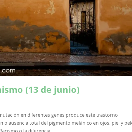
nismo (13 de junio)
 mutación en diferentes genes produce este trastorno
n o ausencia total del pigmento melánico en ojos, piel y pel
Racismo o la diferencia...