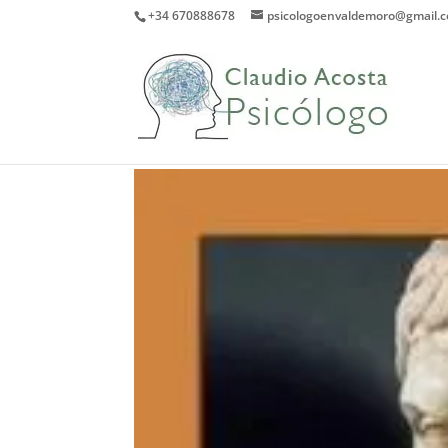
+34 670888678
psicologoenvaldemoro@gmail.