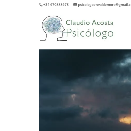
+34 670888678
psicologoenvaldemoro@gmail.