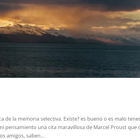
 de la memoria selectiva. Existe? es bueno o es malo tene
 mi pensamiento una cita maravillosa de Marcel Proust que 
os amigos, saben...