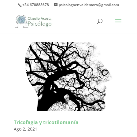
+34 670888678
psicologoenvaldemoro@gmail.com
Tricofagia y tricotilomanía
Ago 2, 2021