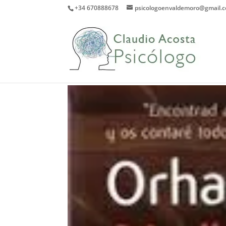
+34 670888678
psicologoenvaldemoro@gmail.